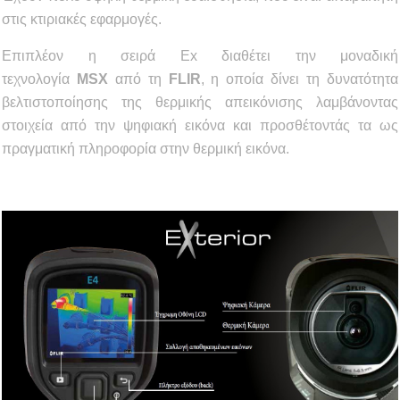
στις κτιριακές εφαρμογές.
Επιπλέον η σειρά Εx διαθέτει την μοναδική
τεχνολογία
MSX
από τη
FLIR
, η οποία δίνει τη δυνατότητα
βελτιστοποίησης της θερμικής απεικόνισης λαμβάνοντας
στοιχεία από την ψηφιακή εικόνα και προσθέτοντάς τα ως
πραγματική πληροφορία στην θερμική εικόνα.