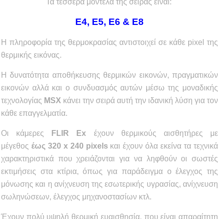
Τα τέσσερα μοντέλα της σειράς είναι:
Ε4, Ε5, Ε6 & Ε8
Η πληροφορία της θερμοκρασίας αντιστοιχεί σε κάθε pixel της
θερμικής εικόνας.
Η δυνατότητα αποθήκευσης θερμικών εικονών, πραγματικών
εικονών αλλά και ο συνδυασμός αυτών μέσω της μοναδικής
τεχνολογίας
MSX
κάνει την σειρά αυτή την ιδανική λύση για τον
κάθε επαγγελματία.
Οι κάμερες
FLIR Ex
έχουν θερμικούς αισθητήρες με
μέγεθος
έως 320 x 240 pixels
και έχουν όλα εκείνα τα τεχνικά
χαρακτηριστικά που χρειάζονται για να ληφθούν οι σωστές
εκτιμήσεις στα κτίρια, όπως για παράδειγμα ο έλεγχος της
μόνωσης και η ανίχνευση της εσωτερικής υγρασίας, ανίχνευση
σωληνώσεων, έλεγχος μηχανοστασίων κτλ.
Έχουν πολύ υψηλή θερμική ευαισθησία, που είναι απαραίτητη