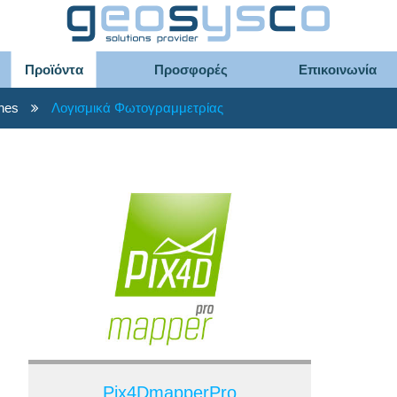
Προϊόντα
Προσφορές
Επικοινωνία
nes
Λογισμικά Φωτογραμμετρίας
Pix4DmapperPro