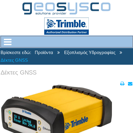
Βρίσκεστε εδώ:
Προϊόντα
Εξοπλισμός Υδρογραφίας
Δέκτες GNSS
Δέκτες GNSS