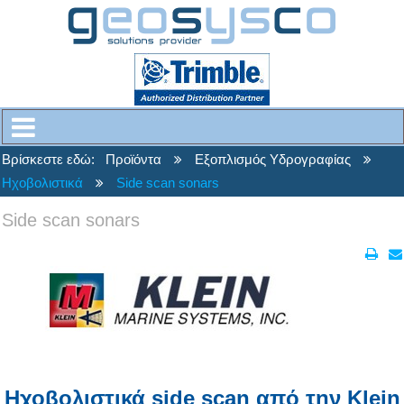
Βρίσκεστε εδώ:
Προϊόντα
Εξοπλισμός Υδρογραφίας
Ηχοβολιστικά
Side scan sonars
Side scan sonars
Ηχοβολιστικά
side scan
από
την
Klein