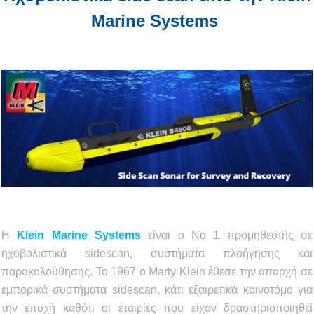
Marine Systems
H
Klein Marine Systems
είναι ο Νο 1 προμηθευτής σε
ηχοβολιστικά sidescan, συστήματα πλοήγησης και
παρακολούθησης. Το 1967 ο Marty Klein έθεσε την απαρχή σε
εμπορικά συστήματα sidescan, κάτι εξαιρετικά καινοτόμο για
την εποχή καθότι οι εταιρίες που είχαν δραστηριοποιηθεί