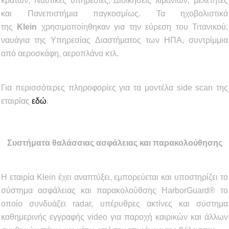
κρατών, Ναυτικές υπηρεσίες, Διοικήσεις λιμανιών, μελετητές
και Πανεπιστήμια παγκοσμίως. Τα ηχοβολιστικά
της
Klein
χρησιμοποίηθηκαν για την εύρεση του Τιτανικού,
ναυάγια της Υπηρεσίας Διαστήματος των ΗΠΑ, συντρίμμια
από αεροσκάφη, αεροπλάνα κτλ.
Για περισσότερες πληροφορίες για τα μοντέλα side scan της
εταιρίας
εδώ
.
Συστήματα θαλάσσιας ασφάλειας και παρακολούθησης
Η εταιρία Klein έχει αναπτύξει, εμπορεύεται και υποστηρίζει το
σύστημα ασφάλειας και παρακολούθσης HarborGuard® το
οποίο συνδυάζει radar, υπέρυθρες ακτίνες και σύστημα
καθημερινής εγγραφής video για παροχή καιρικών και άλλων