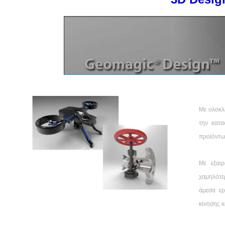
Με ολοκλ
την κατα
προϊόντων
Με εξαιρ
χαμηλότε
άμεσα ερ
κίνησης 