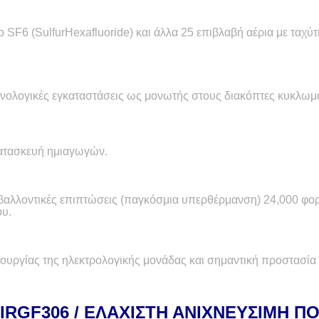
ιο
SF
6 (
Sulfur
Hexafluoride
) και άλλα 25 επιβλαβή αέρια με ταχ
νολογικές εγκαταστάσεις ως μονωτής στους διακόπτες κυκλωμά
κατασκευή ημιαγωγών.
εριβαλλοντικές επιπτώσεις (παγκόσμια υπερθέρμανση) 24,000 φ
ου.
τουργίας της ηλεκτρολογικής μονάδας και σημαντική προστασία
IR
GF
306 / ΕΛΑΧΙΣΤΗ ΑΝΙΧΝΕΥΣΙΜΗ 