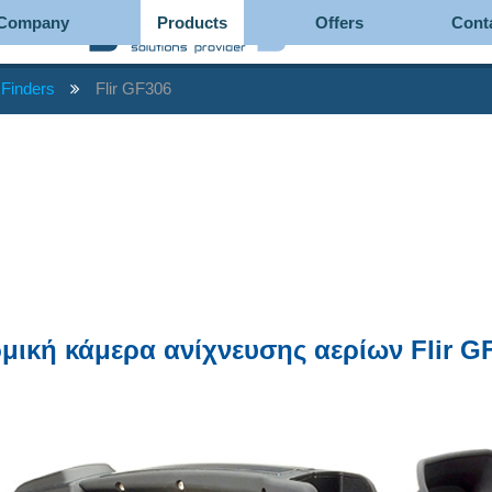
Company
Products
Offers
Cont
Finders
Flir GF306
μική κάμερα ανίχνευσης αερίων Flir G