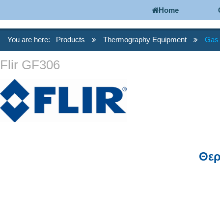
Home
You are here:
Products
Thermography Equipment
Gas 
Flir GF306
Θερ