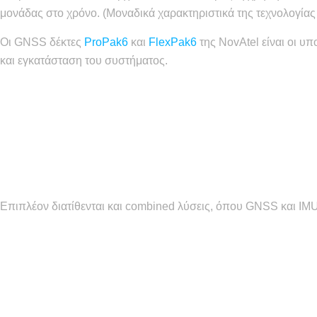
μονάδας στο χρόνο. (Μοναδικά χαρακτηριστικά της τεχνολογία
Οι GNSS δέκτες
ProPak6
και
FlexPak6
της NovAtel είναι οι υ
και εγκατάσταση του συστήματος.
Επιπλέον διατίθενται και combined λύσεις, όπου GNSS και IM