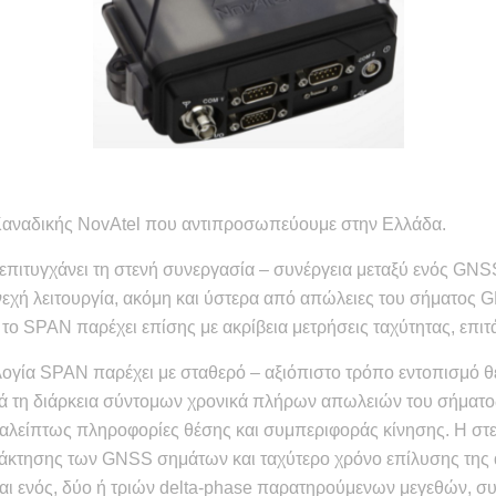
αναδικής NovAtel που αντιπροσωπεύουμε στην Ελλάδα.
 επιτυγχάνει τη στενή συνεργασία – συνέργεια μεταξύ ενός GNSS
νεχή λειτουργία, ακόμη και ύστερα από απώλειες του σήματος 
το SPAN παρέχει επίσης με ακρίβεια μετρήσεις ταχύτητας, επι
νολογία SPAN παρέχει με σταθερό – αξιόπιστο τρόπο εντοπισμό
τά τη διάρκεια σύντομων χρονικά πλήρων απωλειών του σήματ
αλείπτως πληροφορίες θέσης και συμπεριφοράς κίνησης. Η στεν
άκτησης των GNSS σημάτων και ταχύτερο χρόνο επίλυσης της 
αι ενός, δύο ή τριών delta-phase παρατηρούμενων μεγεθών, συ