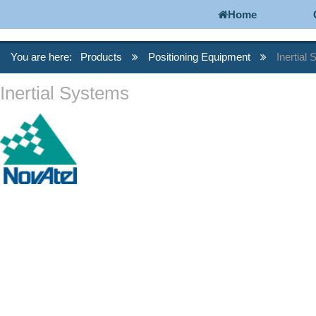
Home
You are here:
Products
Positioning Equipment
Inertial
Inertial Systems