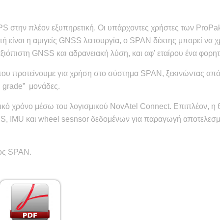
PS στην πλέον εξυπηρετική. Οι υπάρχοντες χρήστες των ProPa
 είναι η αμιγείς GNSS λειτουργία, ο SPAN δέκτης μπορεί να χ
 αξιόπιστη GNSS και αδρανειακή λύση, και αφ’ εταίρου ένα φο
ου προτείνουμε για χρήση στο σύστημα SPAN, ξεκινώντας από
n grade” μονάδες.
κό χρόνο μέσω του λογισμικού NovAtel Connect. Επιπλέον, η θυγ
SS, IMU και wheel sesnsor δεδομένων για παραγωγή αποτελεσμά
τος SPAN.