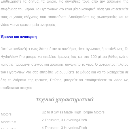
Επιθεωρήστε τα δίχτυα, τα ψάρια, τις συνήθειες τους από την ασφάλεια της
επιφάνειας του νερού. Το HydroView Pro είναι μία οικονομική λύση για να εκτελείτε
τους συχνούς ελέγχους που απαιτούνται. Αποθηκεύστε τις φωτογραφίες και τα
video για να έχετε σημεία αναφοράς.
Έρευνα και ανάσυρση
Γιατί να κινδυνέψει ένας δύτης όταν οι συνθήκες είναι άγνωστες ή επικίνδυνες; Το
HydroView Pro μπορεί να εκτελέσει έρευνες έως και στα 100 μέτρα βάθος ενώ ο
χρήστης παραμένει στεγνός και ασφαλής πάνω από το νερό. Ο αυτόματος πιλότος
του HydroView Pro σας επιτρέπει να ρυθμίζετε το βάθος και να το διατηρείται σε
όλη τη διάρκεια της έρευνας. Επίσης, μπορείτε να αποθηκεύσετε το video ως
αποδεικτικό στοιχείο.
Τεχνικά χαρακτηριστικά
Up to 8 Swiss Made High Torque Motors
Motors
2 Thrusters, 3 Hovering/Pitch
Model 5M
4 Thrusters, 3 Hovering/Pitch