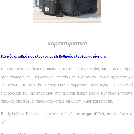
Χαρακτηριστικά
Τελικός υποβρύχιος έλεγχος με έξι βαθμούς ελευθερίας κίνησης
Το HydroView Pro είναι ένα miniROV τελευταίας τεχνολογίας. Με οκτώ κινητήρες,
τρεις σένσορες και 1 kg ωφέλιμου φορτίου, το HydroView Pro έχει σχεδιαστεί για
να εκτελεί με ευελιξία διαφορετικές υποβρύχιες εφαρμογές. Η μοναδική
διαμόρφωση του κινητήρα δίνει στο χειριστή πλήρη έλεγχο κινήσεων: μπροστά/
πίσω, αριστερά/δεξιά, πάνω/κάτω, όπως και κύλιση, κλίση και εκτροπή.
Το HydroView Pro, ένα μίνι τηλεκατευθυνόμενο όχημα (ROV), περιλαμβάνει τα
εξής: