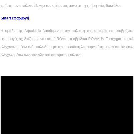
χρήστη τον απόλυτο έλεγχο του οχήματος μόνο με τη χρήση ενός δακτύλου.
Smart εφαρμογή
Η ομάδα της Aquabotix βασιζόμενη στην πολυετή της εμπειρία σε υποβρύχιες
εφαρμογές σχεδιάζει μία νέα σειρά ROVs- τα υβριδικά ROV/AUV. Τα οχήματα αυτά
ελέγχονται μέσω ενός καλωδίου με την πρόσθετη λειτουργικότητα των αυτόνομων
ελέγχων μέσω των εντολών του αυτόματου πιλότου.