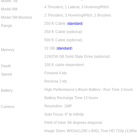
Model 7M
4 Thrusters, 1 Lateral, 3 Hovering/Pitch
Model 8M
2 Thrusters, 3 Hovering/Pitch, 2 Brushes
Model 5M Brushes
250 ft. Cable (
standard
)
Range
350 ft. Cable (
optional
)
500 ft. Cable (
optional
)
32 GB (
standard
)
Memory
128/256 GB Solid State Drive (
optional
)
330 ft. cable dependent
Depth
Forward 4 kts.
Speed
Reverse 2 kts.
High Performance Lithium Battery - Run Time 3 hours
Battery
Battery Recharge Time 12 hours
Resolution: 1MP
Camera
Auto Focus: 6'' to infinity
Field of View: 66 degrees diagonal
Image Sizes: WXGA(1280 x 800), True HD 720p (1280x