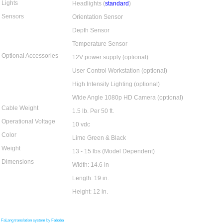
Lights
Headlights (
standard
)
Sensors
Orientation Sensor
Depth Sensor
Temperature Sensor
Optional Accessories
12V power supply (
optional
)
User Control Workstation (
optional
)
High Intensity Lighting (
optional
)
Wide Angle 1080p HD Camera (
optional
)
Cable Weight
1.5 lb. Per 50 ft.
Operational Voltage
10 vdc
Color
Lime Green & Black
Weight
13 - 15 lbs (Model Dependent)
Dimensions
Width: 14.6 in
Length: 19 in.
Height: 12 in.
FaLang translation system by Faboba