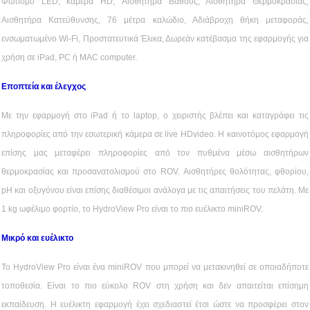
Φωτισμό LED, κάμερα HD, Αισθητήρα Βάθους, Αισθητήρα Θερμοκρασίας,
Αισθητήρα Κατεύθυνσης, 76 μέτρα καλώδιο, Αδιάβροχη θήκη μεταφοράς,
ενσωματωμένο Wi-Fi, Προστατευτικά Έλικα, Δωρεάν κατέβασμα της εφαρμογής για
χρήση σε iPad, PC ή MAC computer.
Εποπτεία και έλεγχος
Με την εφαρμογή στο iPad ή το laptop, ο χειριστής βλέπει και καταγράφει τις
πληροφορίες από την εσωτερική κάμερα σε live HDvideo. Η καινοτόμος εφαρμογή
επίσης μας μεταφέρει πληροφορίες από τον πυθμένα μέσω αισθητήρων
θερμοκρασίας και προσανατολισμού στο ROV. Αισθητήρες θολότητας, φθορίου,
pH και οξυγόνου είναι επίσης διαθέσιμοι ανάλογα με τις απαιτήσεις του πελάτη. Με
1 kg ωφέλιμο φορτίο, το HydroView Pro είναι το πιο ευέλικτο miniROV.
Μικρό και ευέλικτο
Το HydroView Pro είναι ένα miniROV που μπορεί να μετακινηθεί σε οποιαδήποτε
τοποθεσία. Είναι το πιο εύκολο ROV στη χρήση και δεν απαιτείται επίσημη
εκπαίδευση. Η ευέλικτη εφαρμογή έχει σχεδιαστεί έτσι ώστε να προσφέρει στον