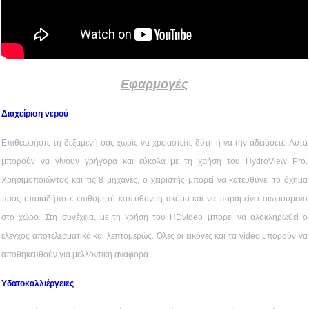
Εφαρμογές
Διαχείριση νερού
Επιθεωρήστε τη δεξαμενή σας χωρίς να χρειαστείτε δύτη ή να την αδειάσετε. Αυτά
μπορούν να γίνουν γρήγορα και εύκολα με τη χρήση του HydroView Pro.
Χρησιμοποιώντας και τις 8 μηχανές, ο χειριστής μπορεί να κατευθύνει το όχημα
προς οποιαδήποτε επιθυμητή κατεύθυνση ακόμα και να παραμείνει αιωρούμενο
στο χώρο. Στη συνέχεια, με τη χρήση του HDvideo μπορεί να ολοκληρωθεί ο
έλεγχος αποτελεσματικά και λεπτομερώς. Όλες οι εικόνες και τα video μπορούν να
αποθηκευθούν για μελλοντική αναφορά.
Υδατοκαλλιέργειες