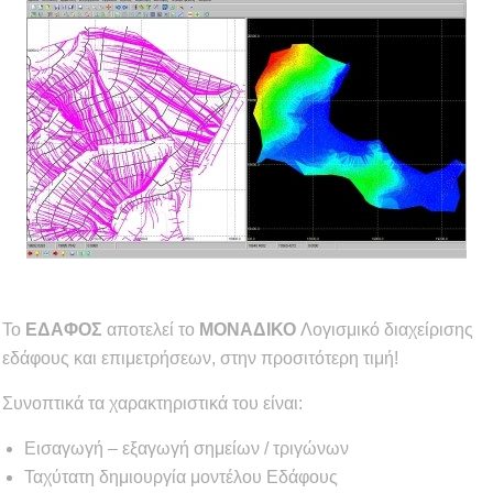
Το
ΕΔΑΦOΣ
αποτελεί το
ΜΟΝΑΔΙΚΟ
Λογισμικό διαχείρισης
εδάφους και επιμετρήσεων, στην προσιτότερη τιμή!
Συνοπτικά τα χαρακτηριστικά του είναι:
Εισαγωγή – εξαγωγή σημείων / τριγώνων
Ταχύτατη δημιουργία μοντέλου Εδάφους