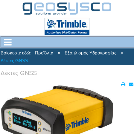
Βρίσκεστε εδώ:
Προϊόντα
Εξοπλισμός Υδρογραφίας
Δέκτες GNSS
Δέκτες GNSS