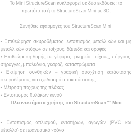
Το Mini StructureScan κυκλοφορεί σε δύο εκδόσεις: το
πρωτότυπο ή το StructureScan Mini με 3D.
Συνήθεις εφαρμογές του StructureScan Mini:
• Επιθεώρηση σκυροδέματος: εντοπισμός μεταλλικών και μη
μεταλλικών στόχων σε τοίχους, δάπεδα και οροφές
• Επιθεώρηση δομής σε γέφυρες, μνημεία, τοίχους, πύργους,
σήραγγες, μπαλκόνια, γκαράζ, καταστρώματα
• Εκτίμηση συνθηκών – γραφική συσχέτιση κατάστασης
σκυροδέματος για σχεδιασμό αποκατάστασης
• Μέτρηση πάχους της πλάκας
• Εντοπισμός θυλάκων κενού
Πλεονεκτήματα χρήσης του StructureScan™ Mini
• Εντοπισμός οπλισμού, εντατήρων, αγωγών (PVC και
μέταλλο) σε πραγματικό χρόνο