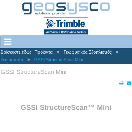
Βρίσκεστε εδώ:
Προϊόντα
Γεωφυσικός Εξοπλισμός
Γεωραντάρ
GSSI StructureScan Mini
GSSI StructureScan Mini
GSSI
StructureScan™ Mini